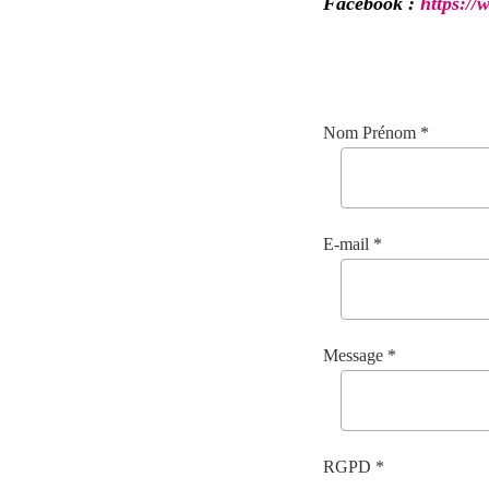
Facebook :
https:/
Nom Prénom *
E-mail *
Message *
RGPD *